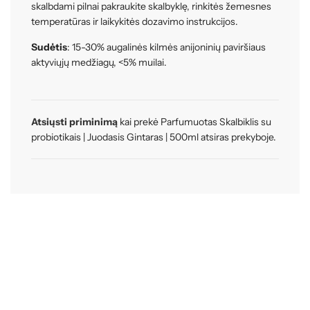
skalbdami pilnai pakraukite skalbyklę, rinkitės žemesnes
temperatūras ir laikykitės dozavimo instrukcijos.
Sudėtis
: 15-30% augalinės kilmės anijoninių paviršiaus
aktyviųjų medžiagų, <5% muilai.
Atsiųsti priminimą
kai prekė Parfumuotas Skalbiklis su
probiotikais | Juodasis Gintaras | 500ml atsiras prekyboje.