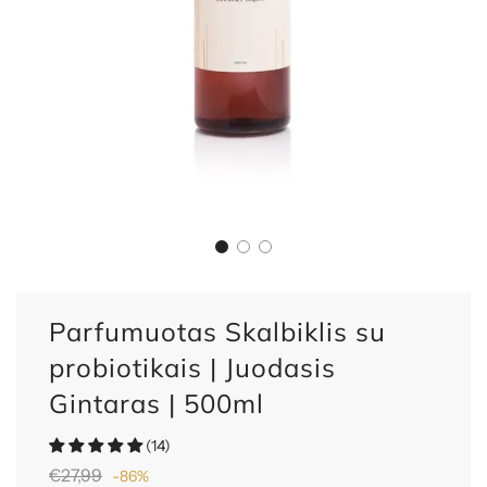
Parfumuotas Skalbiklis su
probiotikais | Juodasis
Gintaras | 500ml
(14)
Nuolaida
Reguliari
€27,99
-
86%