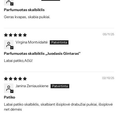
Parfumuotas skalbiklis
Geras kvapas, skabia puikiai.
05/11/25
Virgina Montvidaitė
Parfumuotas skalbiklis ,,Juodasis Gintaras''
Labai patiko,Ačiū!
02/10/25
Janina Zeniauskiene
Patiko
Labai patiko skalbiklis, skalbiant išsiplovė drabužiai puikiai, išsiplovė
net dėmės