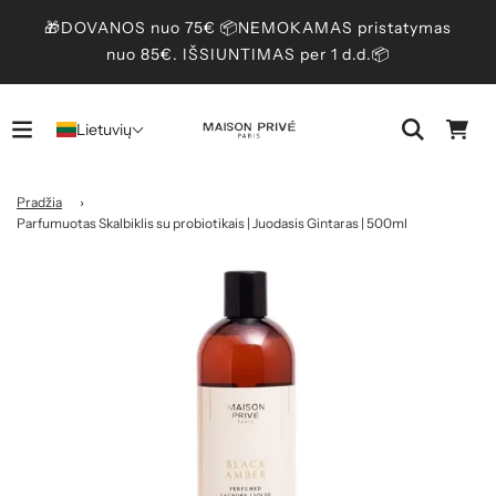
🎁DOVANOS nuo 75€ 📦NEMOKAMAS pristatymas
nuo 85€. IŠSIUNTIMAS per 1 d.d.📦
Lietuvių
Pradžia
›
Parfumuotas Skalbiklis su probiotikais | Juodasis Gintaras | 500ml