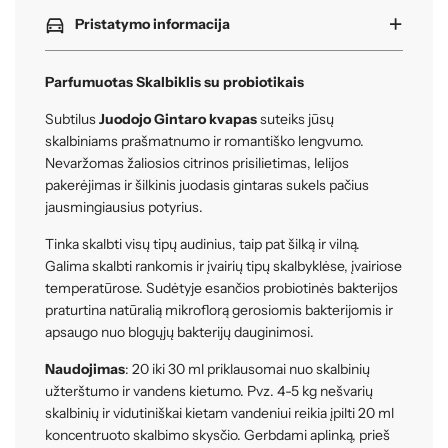
.
Pristatymo informacija
.
Parfumuotas Skalbiklis su probiotikais
Subtilus
Juodojo Gintaro
kvapas
suteiks jūsų
skalbiniams prašmatnumo ir romantiško lengvumo.
Nevaržomas žaliosios citrinos prisilietimas, lelijos
pakerėjimas ir šilkinis juodasis gintaras sukels pačius
jausmingiausius potyrius.
Tinka skalbti visų tipų audinius, taip pat šilką ir vilną.
Galima skalbti rankomis ir įvairių tipų skalbyklėse, įvairiose
temperatūrose. Sudėtyje esančios probiotinės bakterijos
praturtina natūralią mikroflorą gerosiomis bakterijomis ir
apsaugo nuo blogųjų bakterijų dauginimosi.
Naudojimas
: 20 iki 30 ml priklausomai nuo skalbinių
užterštumo ir vandens kietumo. Pvz. 4-5 kg nešvarių
skalbinių ir vidutiniškai kietam vandeniui reikia įpilti 20 ml
koncentruoto skalbimo skysčio. Gerbdami aplinką, prieš