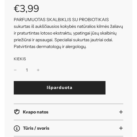
kaina
€3,99
PARFUMUOTAS SKALBIKLIS SU PROBIOTIKAIS
sukurtas iš aukščiausios kokybės natūralios kilmės žaliavų
ir praturtintas lotoso ekstraktu, ypatingai jūsų skalbinių
priežiūrai ir apsaugai. Specialiai sukurtas jautriai odai.
Patvirtintas dermatologų ir alergologų.
KIEKIS
k
Išparduota
r
a
u
n
Kvapo natos
a
s
i
Tūris / svoris
.