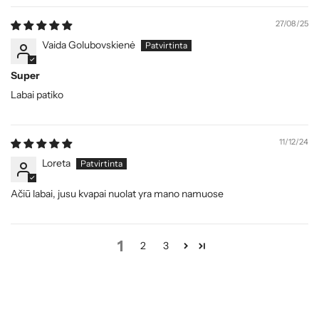
27/08/25
Vaida Golubovskienė
Super
Labai patiko
11/12/24
Loreta
Ačiū labai, jusu kvapai nuolat yra mano namuose
1
2
3