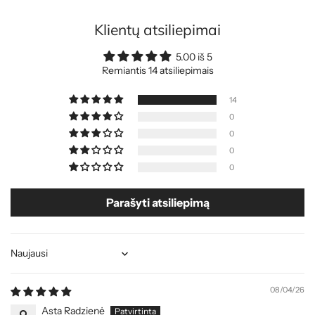
Klientų atsiliepimai
5.00 iš 5
Remiantis 14 atsiliepimais
14
0
0
0
0
Parašyti atsiliepimą
Sort by
08/04/26
Asta Radzienė