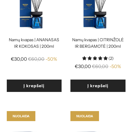
Namų kvapas | ANANASAS
Namų kvapas | CITRINŽOLĖ
IR KOKOSAS | 200ml
IR BERGAMOTĖ | 200ml
(2)
Reguliari
€30,00
€60,00
-50%
kaina
Reguliari
€30,00
€60,00
-50%
kaina
Į krepšelį
Į krepšelį
NUOLAIDA
NUOLAIDA