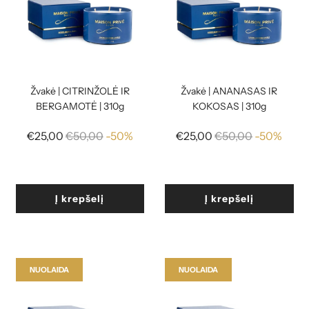
Žvakė | CITRINŽOLĖ IR
Žvakė | ANANASAS IR
BERGAMOTĖ | 310g
KOKOSAS | 310g
Reguliari
Reguliari
€25,00
€50,00
-50%
€25,00
€50,00
-50%
kaina
kaina
Į krepšelį
Į krepšelį
NUOLAIDA
NUOLAIDA