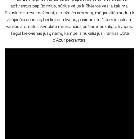
apšviestus paplūdimius, sūrius vėjus ir Rivjeros vešlią žalumą.
Pajuskite stresą mažinantį citrinžolės aromatą, mėgaukitės sodriu ir
viliojančiu ananasų bei kokosų kvapu, pasiduokite šiltam ir jaukiam
vanilės aromatui, įkvėpkite raminančius pušies ir eukalipto kvapus.
Tegul kiekvienas jūsų namų kampelis nukelia jus į ramias Côte
d’Azur pakrantes.