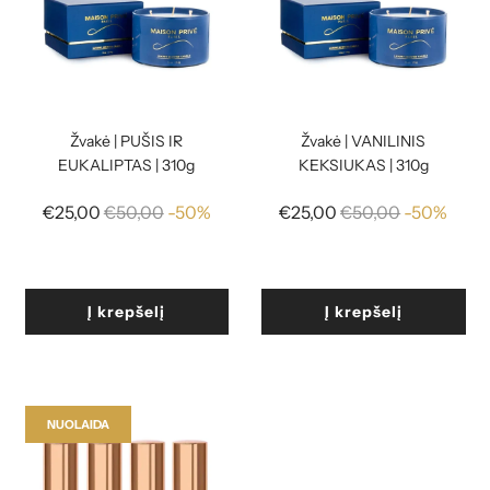
Žvakė | PUŠIS IR
Žvakė | VANILINIS
EUKALIPTAS | 310g
KEKSIUKAS | 310g
Reguliari
Reguliari
€25,00
€50,00
-50%
€25,00
€50,00
-50%
kaina
kaina
Į krepšelį
Į krepšelį
NUOLAIDA