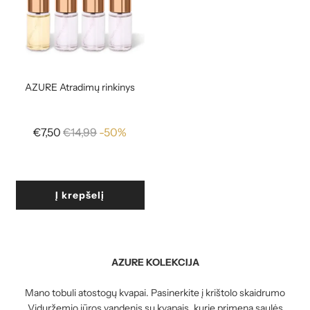
AZURE Atradimų rinkinys
Reguliari
€7,50
€14,99
-50%
kaina
Į krepšelį
AZURE KOLEKCIJA
Mano tobuli atostogų kvapai. Pasinerkite į krištolo skaidrumo
Viduržemio jūros vandenis su kvapais, kurie primena saulės