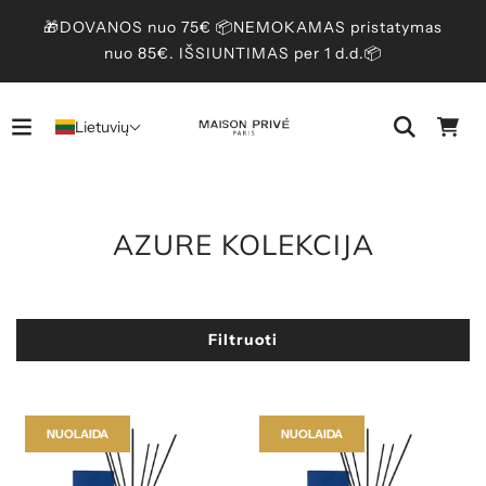
🎁DOVANOS nuo 75€ 📦NEMOKAMAS pristatymas
nuo 85€. IŠSIUNTIMAS per 1 d.d.📦
Lietuvių
AZURE KOLEKCIJA
Filtruoti
NUOLAIDA
NUOLAIDA