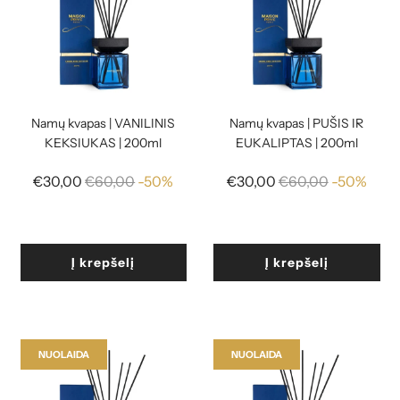
Namų kvapas | VANILINIS
Namų kvapas | PUŠIS IR
KEKSIUKAS | 200ml
EUKALIPTAS | 200ml
Reguliari
Reguliari
€30,00
€60,00
-50%
€30,00
€60,00
-50%
kaina
kaina
Į krepšelį
Į krepšelį
NUOLAIDA
NUOLAIDA