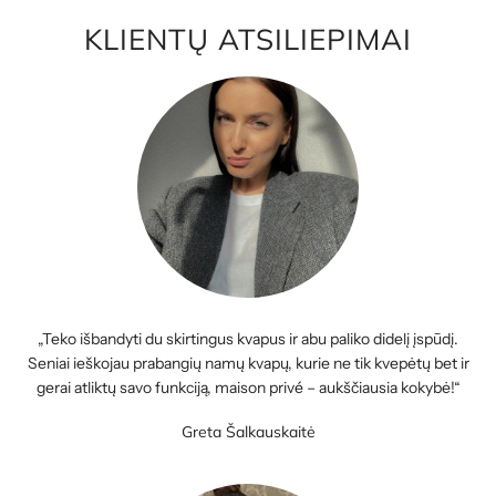
KLIENTŲ ATSILIEPIMAI
„Teko išbandyti du skirtingus kvapus ir abu paliko didelį įspūdį.
Seniai ieškojau prabangių namų kvapų, kurie ne tik kvepėtų bet ir
gerai atliktų savo funkciją, maison privé – aukščiausia kokybė!“
Greta Šalkauskaitė