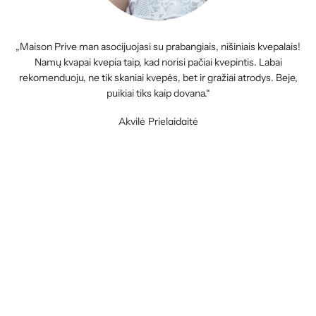
„Maison Prive man asocijuojasi su prabangiais, nišiniais kvepalais!
Namų kvapai kvepia taip, kad norisi pačiai kvepintis. Labai
rekomenduoju, ne tik skaniai kvepės, bet ir gražiai atrodys. Beje,
puikiai tiks kaip dovana.“
Akvilė Prielaidaitė