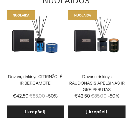
NUOLAIDOS
NUOLAIDA
NUOLAIDA
Dovanų rinkinys CITRINŽOLĖ
Dovanų rinkinys
IR BERGAMOTĖ
RAUDONASIS APELSINAS IR
GREIPFRUTAS
Reguliari
Reguliari
€42,50
€85,00
-50%
€42,50
€85,00
-50%
kaina
kaina
Į krepšelį
Į krepšelį