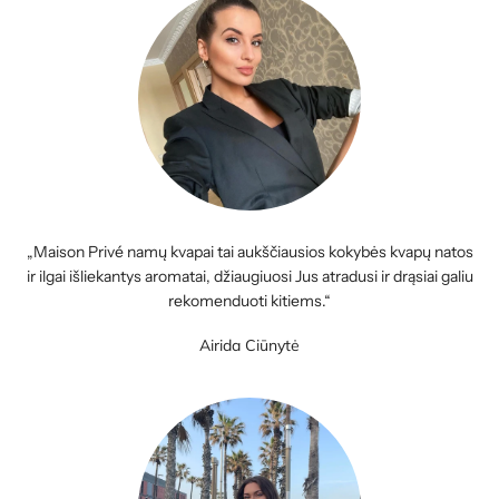
„Maison Privé namų kvapai tai aukščiausios kokybės kvapų natos
ir ilgai išliekantys aromatai, džiaugiuosi Jus atradusi ir drąsiai galiu
rekomenduoti kitiems.“
Airida Ciūnytė