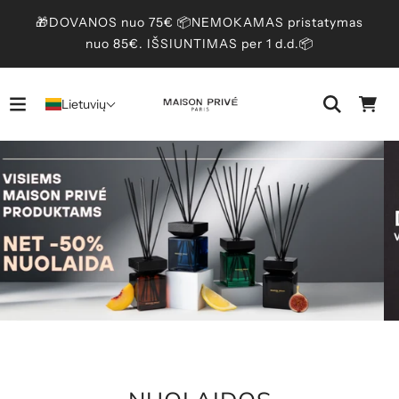
🎁DOVANOS nuo 75€ 📦NEMOKAMAS pristatymas
nuo 85€. IŠSIUNTIMAS per 1 d.d.📦
Lietuvių