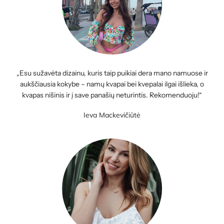
„Esu sužavėta dizainu, kuris taip puikiai dera mano namuose ir
aukščiausia kokybe – namų kvapai bei kvepalai ilgai išlieka, o
kvapas nišinis ir į save panašių neturintis. Rekomenduoju!“
Ieva Mackevičiūtė