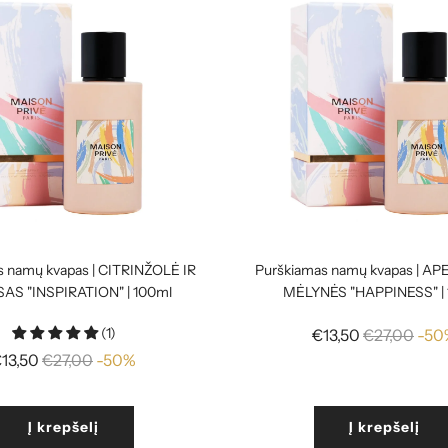
s namų kvapas | CITRINŽOLĖ IR
Purškiamas namų kvapas | AP
AS "INSPIRATION" | 100ml
MĖLYNĖS "HAPPINESS" |
(1)
Reguliari
€13,50
€27,00
-50
Reguliari
kaina
13,50
€27,00
-50%
kaina
Į krepšelį
Į krepšelį