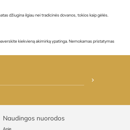
as džiugina ilgiau nei tradicinės dovanos, tokios kaip gėlės.
r paverskite kiekvieną akimirką ypatinga. Nemokamas pristatymas
Naudingos nuorodos
Apie