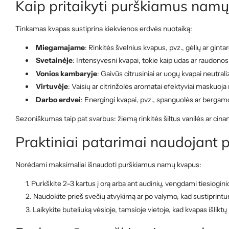
Kaip pritaikyti purškiamus namų
Tinkamas kvapas sustiprina kiekvienos erdvės nuotaiką:
Miegamajame
: Rinkitės švelnius kvapus, pvz., gėlių ar gin
Svetainėje
: Intensyvesni kvapai, tokie kaip ūdas ar raudono
Vonios kambaryje
: Gaivūs citrusiniai ar uogų kvapai neutral
Virtuvėje
: Vaisių ar citrinžolės aromatai efektyviai maskuoj
Darbo erdvei
: Energingi kvapai, pvz., spanguolės ar berga
Sezoniškumas taip pat svarbus: žiemą rinkitės šiltus vanilės ar cina
Praktiniai patarimai naudojant
Norėdami maksimaliai išnaudoti purškiamus namų kvapus:
Purkškite 2–3 kartus į orą arba ant audinių, vengdami tiesiogini
Naudokite prieš svečių atvykimą ar po valymo, kad sustiprintu
Laikykite buteliuką vėsioje, tamsioje vietoje, kad kvapas išliktų i