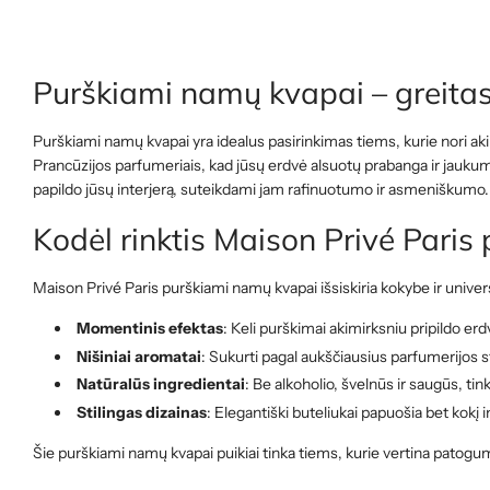
Purškiami namų kvapai – greita
Purškiami namų kvapai yra idealus pasirinkimas tiems, kurie nori ak
Prancūzijos parfumeriais, kad jūsų erdvė alsuotų prabanga ir jaukumu.
papildo jūsų interjerą, suteikdami jam rafinuotumo ir asmeniškumo.
Kodėl rinktis Maison Privé Pari
Maison Privé Paris purškiami namų kvapai išsiskiria kokybe ir unive
Momentinis efektas
: Keli purškimai akimirksniu pripildo erdv
Nišiniai aromatai
: Sukurti pagal aukščiausius parfumerijos s
Natūralūs ingredientai
: Be alkoholio, švelnūs ir saugūs, tin
Stilingas dizainas
: Elegantiški buteliukai papuošia bet kokį 
Šie purškiami namų kvapai puikiai tinka tiems, kurie vertina patogum