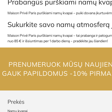
Prabangūs purškiami namų kvap
Maison Privé Paris purškiami namų kvapai – puiki dovana įkurtuvėms,
Sukurkite savo namų atmosferą 
Maison Privé Paris purškiami namų kvapai – tai prabanga ir patogum
nuo 85 € ir išsiuntimas per 1 darbo dieną – pradėkite jau šiandien!
PRENUMERUOK MŪSŲ NAUJIENL
GAUK PAPILDOMUS -10% PIRM
Prekės
Namų kvapai