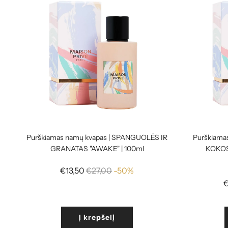
Purškiamas namų kvapas | SPANGUOLĖS IR
Purškiama
GRANATAS "AWAKE" | 100ml
KOKOS
Reguliari
€13,50
€27,00
-50%
kaina
€
Į krepšelį