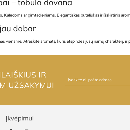
ai – tobula dovana
 Kalėdoms ar gimtadieniams. Elegantiškas buteliukas ir išskirtinis aromat
jau dabar
as viename. Atraskite aromatą, kuris atspindės jūsų namų charakterį, i
AIŠKIUS IR
AM UŽSAKYMUI
Įkvėpimui