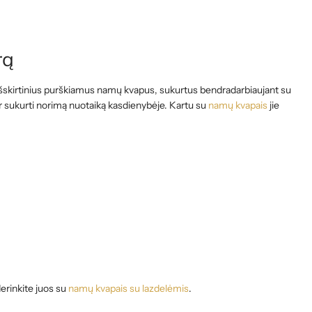
rą
o išskirtinius purškiamus namų kvapus, sukurtus bendradarbiaujant su
 ar sukurti norimą nuotaiką kasdienybėje. Kartu su
namų kvapais
jie
derinkite juos su
namų kvapais su lazdelėmis
.