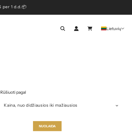
er 1 d.d.📦
Lietuvių
Rūšiuoti pagal
NUOLAIDA