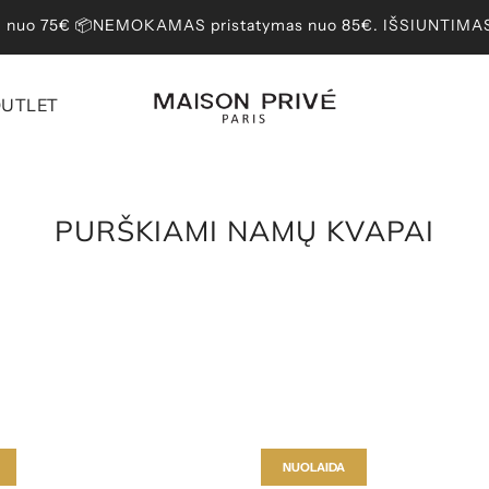
nuo 75€ 📦NEMOKAMAS pristatymas nuo 85€. IŠSIUNTIMAS p
UTLET
PURŠKIAMI NAMŲ KVAPAI
NUOLAIDA