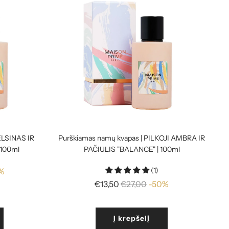
ELSINAS IR
Purškiamas namų kvapas | PILKOJI AMBRA IR
 100ml
PAČIULIS "BALANCE" | 100ml
(1)
%
Reguliari
€13,50
€27,00
-50%
kaina
Į krepšelį