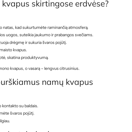
 kvapus skirtingose erdvėse?
taro natas, kad sukurtumėte raminančią atmosferą.
sios uogos, suteikia jaukumo ir prabangos svečiams.
izuoja drėgmę ir sukuria švaros pojūtį.
a maisto kvapus.
motė, skatina produktyvumą.
mono kvapus, o vasarą – lengvus citrusinius.
 purškiamus namų kvapus
o kontakto su baldais.
mėte švaros pojūtį.
lgiau.