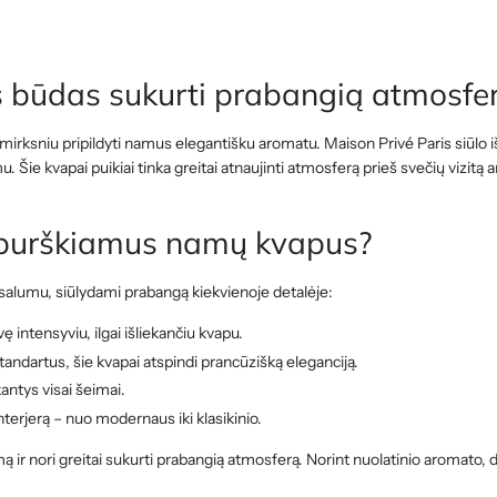
s būdas sukurti prabangią atmosfe
imirksniu pripildyti namus elegantišku aromatu. Maison Privé Paris siūl
 Šie kvapai puikiai tinka greitai atnaujinti atmosferą prieš svečių vizitą
s purškiamus namų kvapus?
rsalumu, siūlydami prabangą kiekvienoje detalėje:
ę intensyviu, ilgai išliekančiu kvapu.
tandartus, šie kvapai atspindi prancūzišką eleganciją.
kantys visai šeimai.
interjerą – nuo modernaus iki klasikinio.
ą ir nori greitai sukurti prabangią atmosferą. Norint nuolatinio aromato, 