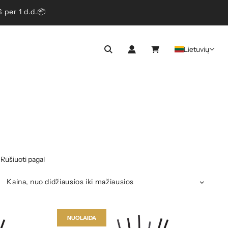
er 1 d.d.📦
Lietuvių
Rūšiuoti pagal
NUOLAIDA