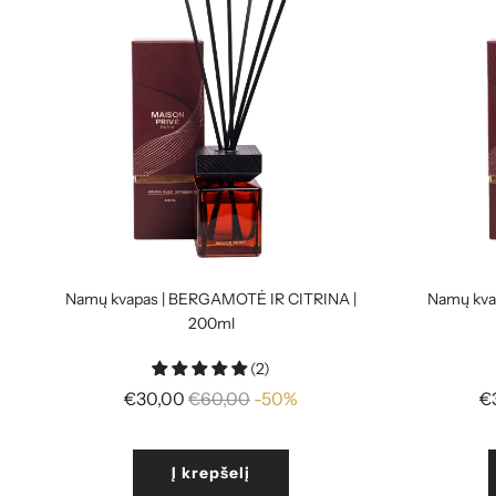
Namų kvapas | BERGAMOTĖ IR CITRINA |
Namų kva
200ml
(2)
Reguliari
€30,00
€60,00
-50%
€
kaina
Į krepšelį