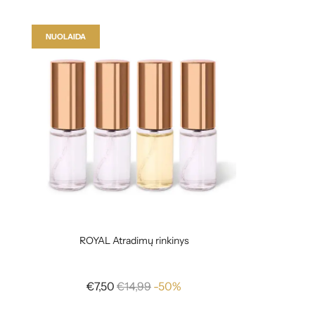
NUOLAIDA
ROYAL Atradimų rinkinys
Reguliari
€7,50
€14,99
-50%
kaina