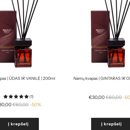
pas | ŪDAS IR VANILĖ | 200ml
Namų kvapas | GINTARAS IR O
(1)
Reguliari
€30,00
€60,00
-5
Reguliari
kaina
30,00
€60,00
-50%
kaina
Į krepšelį
Į krepšelį