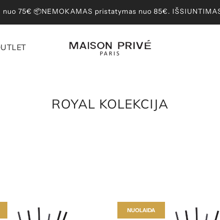
nuo 75€ 📦NEMOKAMAS pristatymas nuo 85€. IŠSIUNTIMAS p
UTLET
ROYAL KOLEKCIJA
NUOLAIDA