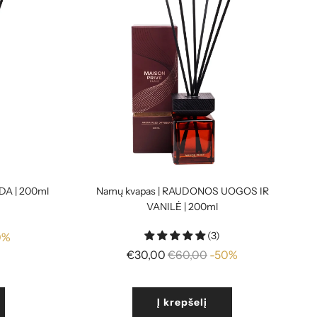
DA | 200ml
Namų kvapas | RAUDONOS UOGOS IR
VANILĖ | 200ml
(3)
0%
Reguliari
€30,00
€60,00
-50%
kaina
Į krepšelį