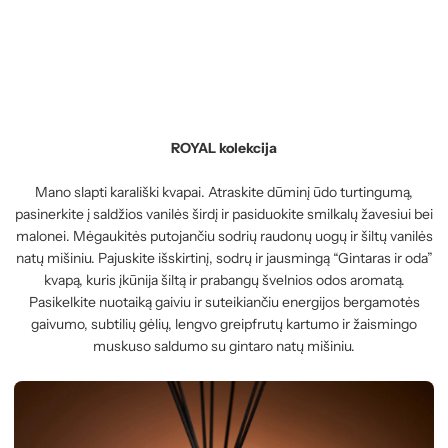
ROYAL kolekcija
Mano slapti karališki kvapai. Atraskite dūminį ūdo turtingumą,
pasinerkite į saldžios vanilės širdį ir pasiduokite smilkalų žavesiui bei
malonei. Mėgaukitės putojančiu sodrių raudonų uogų ir šiltų vanilės
natų mišiniu. Pajuskite išskirtinį, sodrų ir jausmingą “Gintaras ir oda”
kvapą, kuris įkūnija šiltą ir prabangų švelnios odos aromatą.
Pasikelkite nuotaiką gaiviu ir suteikiančiu energijos bergamotės
gaivumo, subtilių gėlių, lengvo greipfrutų kartumo ir žaismingo
muskuso saldumo su gintaro natų mišiniu.