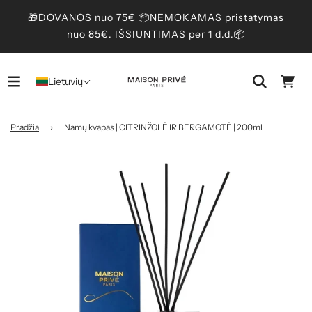
🎁DOVANOS nuo 75€ 📦NEMOKAMAS pristatymas
nuo 85€. IŠSIUNTIMAS per 1 d.d.📦
Lietuvių
Pradžia
›
Namų kvapas | CITRINŽOLĖ IR BERGAMOTĖ | 200ml