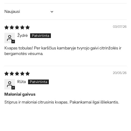
Sort by
03/07/26
Žydrė
Kvapas tobulas! Per karščius kambaryje tvyrojo gaivi citrinžolės ir
bergamotės vėsuma.
20/05/26
Rūta
Maloniai gaivus
Stiprus ir maloniai citrusinis kvapas. Pakankamai ilgai išliekantis.