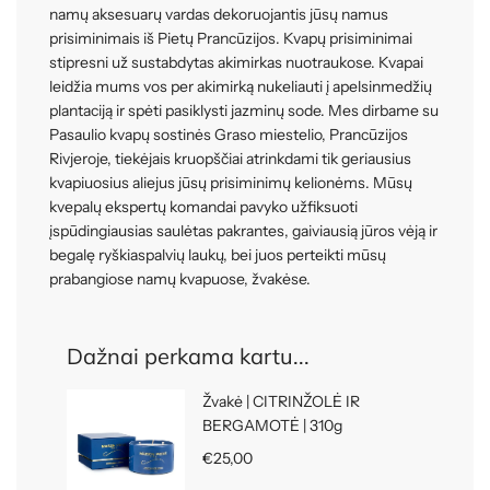
namų aksesuarų vardas dekoruojantis jūsų namus
prisiminimais iš Pietų Prancūzijos. Kvapų prisiminimai
stipresni už sustabdytas akimirkas nuotraukose. Kvapai
leidžia mums vos per akimirką nukeliauti į apelsinmedžių
plantaciją ir spėti pasiklysti jazminų sode. Mes dirbame su
Pasaulio kvapų sostinės Graso miestelio, Prancūzijos
Rivjeroje, tiekėjais kruopščiai atrinkdami tik geriausius
kvapiuosius aliejus jūsų prisiminimų kelionėms. Mūsų
kvepalų ekspertų komandai pavyko užfiksuoti
įspūdingiausias saulėtas pakrantes, gaiviausią jūros vėją ir
begalę ryškiaspalvių laukų, bei juos perteikti mūsų
prabangiose namų kvapuose, žvakėse.
Dažnai perkama kartu...