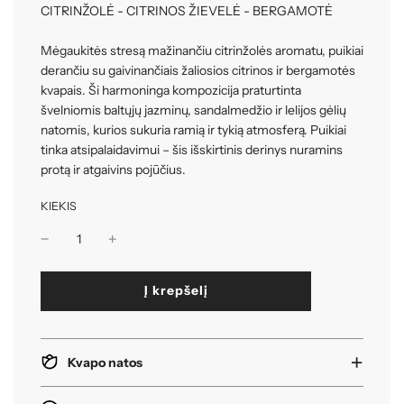
CITRINŽOLĖ - CITRINOS ŽIEVELĖ - BERGAMOTĖ
Mėgaukitės stresą mažinančiu citrinžolės aromatu, puikiai
derančiu su gaivinančiais žaliosios citrinos ir bergamotės
kvapais. Ši harmoninga kompozicija praturtinta
švelniomis baltųjų jazminų, sandalmedžio ir lelijos gėlių
natomis, kurios sukuria ramią ir tykią atmosferą. Puikiai
tinka atsipalaidavimui – šis išskirtinis derinys nuramins
protą ir atgaivins pojūčius.
KIEKIS
k
Į krepšelį
r
a
u
n
Kvapo natos
a
s