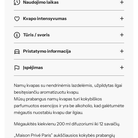
i
Naudojimo laikas
.
.
Kvapo intensyvumas
.
Tūris / svoris
Pristatymo informacija
Įspėjimas
Namų kvapas su nendrinėmis lazdelėmis, užpildytas ilgai
besitęsiančiu aromatizuotu kvapu.
Mūsų prabangus namų kvapas turi kokybiškos
parfumuotos esencijos ir yra be alkoholio, kad galėtumėte
mėgautis nuostabiu kvapu dar ilgiau.
Mėgaukitės kiekvienu 200 ml difuzoriumi iki 12 savaičių.
„Maison Privé Paris” aukščiausios kokybės prabangių