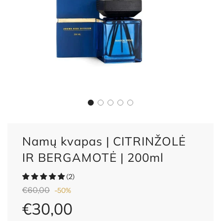
Namų kvapas | CITRINŽOLĖ
IR BERGAMOTĖ | 200ml
(2)
Nuolaida
Reguliari
€60,00
-
50%
kaina
€30,00