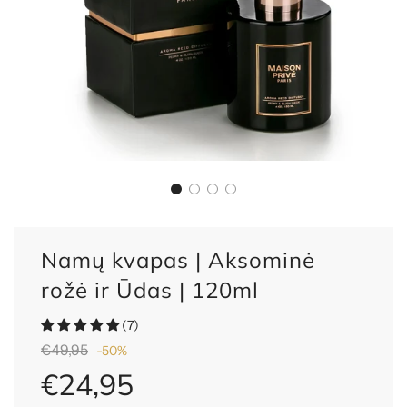
Namų kvapas | Aksominė
rožė ir Ūdas | 120ml
(7)
Nuolaida
Reguliari
€49,95
-
50%
kaina
€24,95