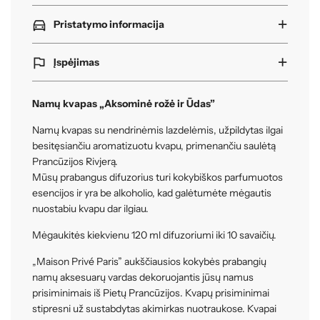
Pristatymo informacija
Įspėjimas
Namų kvapas „Aksominė rožė ir Ūdas”
Namų kvapas su nendrinėmis lazdelėmis, užpildytas ilgai
besitęsiančiu aromatizuotu kvapu, primenančiu saulėtą
Prancūzijos Rivjerą.
Mūsų prabangus difuzorius turi kokybiškos parfumuotos
esencijos ir yra be alkoholio, kad galėtumėte mėgautis
nuostabiu kvapu dar ilgiau.
Mėgaukitės kiekvienu 120 ml difuzoriumi iki 10 savaičių.
„Maison Privé Paris” aukščiausios kokybės prabangių
namų aksesuarų vardas dekoruojantis jūsų namus
prisiminimais iš Pietų Prancūzijos. Kvapų prisiminimai
stipresni už sustabdytas akimirkas nuotraukose. Kvapai