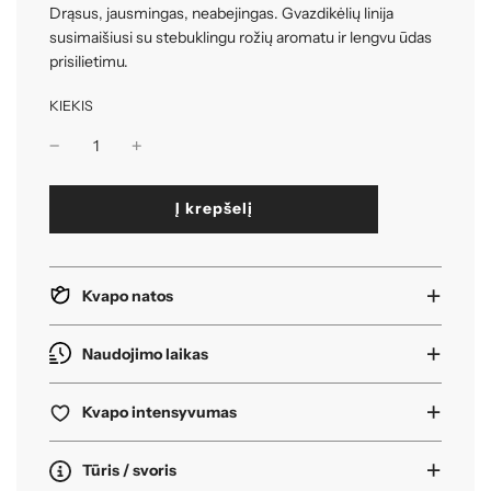
Drąsus, jausmingas, neabejingas. Gvazdikėlių linija
susimaišiusi su stebuklingu rožių aromatu ir lengvu ūdas
prisilietimu.
KIEKIS
k
Į krepšelį
r
a
u
n
Kvapo natos
a
s
i
Naudojimo laikas
.
.
Kvapo intensyvumas
.
Tūris / svoris