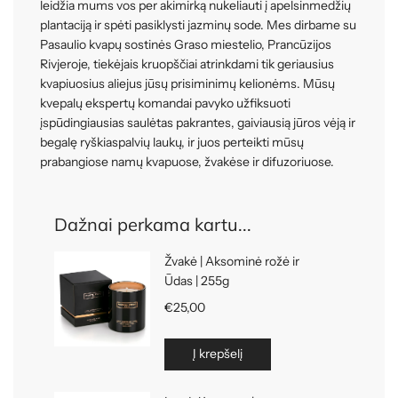
leidžia mums vos per akimirką nukeliauti į apelsinmedžių
plantaciją ir spėti pasiklysti jazminų sode. Mes dirbame su
Pasaulio kvapų sostinės Graso miestelio, Prancūzijos
Rivjeroje, tiekėjais kruopščiai atrinkdami tik geriausius
kvapiuosius aliejus jūsų prisiminimų kelionėms. Mūsų
kvepalų ekspertų komandai pavyko užfiksuoti
įspūdingiausias saulėtas pakrantes, gaiviausią jūros vėją ir
begalę ryškiaspalvių laukų, ir juos perteikti mūsų
prabangiose namų kvapuose, žvakėse ir difuzoriuose.
Dažnai perkama kartu...