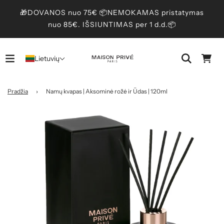
🎁DOVANOS nuo 75€ 📦NEMOKAMAS pristatymas
nuo 85€. IŠSIUNTIMAS per 1 d.d.📦
Lietuvių
Pradžia
›
Namų kvapas | Aksominė rožė ir Ūdas | 120ml