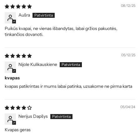
08/12/25
Aušra
Puikūs kvapai, ne vienas išbandytas, labai gržios pakuotės,
tinkančios dovanoti.
05/12/25
Nijole Kulikauskiene
kvapas
kvapas patikrintas ir mums labai patinka, uzsakome ne pirma karta
05/04/24
Nerijus Dapšys
Kvapas geras