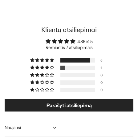
Klientų atsiliepimai
4.86 iš 5
Remiantis 7 atsiliepimais
6
1
0
0
0
Parašyti atsiliepimą
Sort by