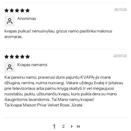
25/11/22
Anonimas
kvapas puikus! nenusivyliau. grizus namo pasitinka malonus
aromaras.
22/07/22
Kvapas namams
Kai pareinu namo, praverusi duris pajuntu KVAPĄ-jis mane
džiugina, ramina, nuima nuovargį. Vakare uždegu žvakę ir įsitaisau
prie televizoriaus arba paimu knygą skaityti.Ir vel mėgaujuosi
nuostabiu, jaukiu, užburiančiu kvapu, kuris puikia dera su mano
išaugintomis lavandomis. Tai Mano namų kvapas!
Tai kvapai Maison Prive Velvet Rose. Jūratė
1
2