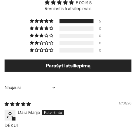
5.00 iš 5
Remiantis 5 atsiliepimais
5
0
0
0
0
Parašyti atsiliepimą
Sort by
17/01/26
Dalia Marija
DĖKUI