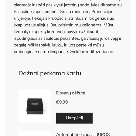
plantaciją ir spėti pasiklysti jazminų sode. Mes dirbame su
Pasaulio kvapų sostinės Graso miestelio, Prancūzijos
Rivjeroje, tiekėjais kruopščiai atrinkdami tik geriausius
kvapiuosius aliejus jūsų prisiminimų kelionėms. Mūsų
kvepalų ekspertų komandai pavyko užfiksuoti
įspūdingiausias saulėtas pakrantes, gaiviausią jūros vėją ir
begalę ryškiaspalvių laukų, ir juos perteikti mūsų
prabangiose namų kvapuose, žvakėse ir difuzoriuose.
Dažnai perkama kartu...