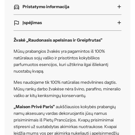
Pristatymo informacija
Įspėjimas
Žvakė „Raudonasis apelsinas ir Greipfrutas”
Mūsų prabangios žvakės yra pagamintos iš 100%
natūralaus sojų vaško ir prisotintos kokybiškos
parfumuotos esencijos, kuri užtikrina ilgai išliekantį
nuostabų kvapą.
Mes naudojame tik 100% natūralias medvilnines dagtis.
Mūsų rankų darbo žvakėse nėra švino, parafino, mineralio
vaško ar kitų kenksmingų konservantų.
„Maison Privé Paris”
aukščiausios kokybės prabangių
namų aksesuarų vardas dekoruojantis jūsų namus
prisiminimais iš Pietų Prancūzijos. Kvapų prisiminimai
stipresni už sustabdytas akimirkas nuotraukose. Kvapai
leidžia mums vos per akimirką nukeliauti į apelsinmedžių