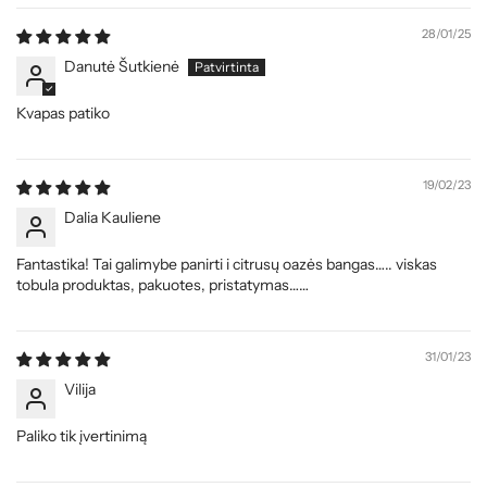
28/01/25
Danutė Šutkienė
Kvapas patiko
19/02/23
Dalia Kauliene
Fantastika! Tai galimybe panirti i citrusų oazės bangas….. viskas
tobula produktas, pakuotes, pristatymas……
31/01/23
Vilija
Paliko tik įvertinimą