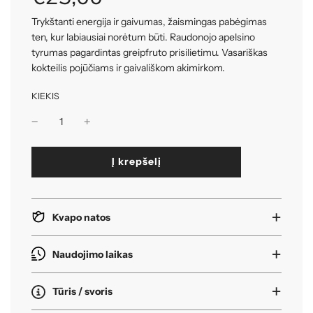
Trykštanti energija ir gaivumas, žaismingas pabėgimas
ten, kur labiausiai norėtum būti. Raudonojo apelsino
tyrumas pagardintas greipfruto prisilietimu. Vasariškas
kokteilis pojūčiams ir gaivališkom akimirkom.
KIEKIS
k
Į krepšelį
r
a
u
n
Kvapo natos
a
s
i
Naudojimo laikas
.
.
Tūris / svoris
.