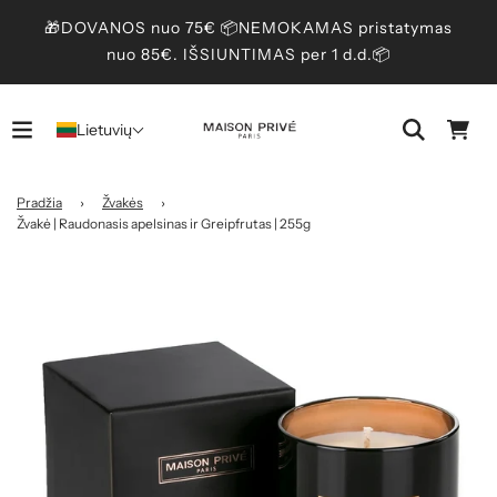
🎁DOVANOS nuo 75€ 📦NEMOKAMAS pristatymas
nuo 85€. IŠSIUNTIMAS per 1 d.d.📦
Lietuvių
Pradžia
›
Žvakės
›
Žvakė | Raudonasis apelsinas ir Greipfrutas | 255g