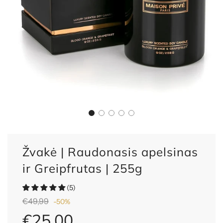
Žvakė | Raudonasis apelsinas
ir Greipfrutas | 255g
(5)
Nuolaida
Reguliari
€49,99
-
50%
kaina
€25,00