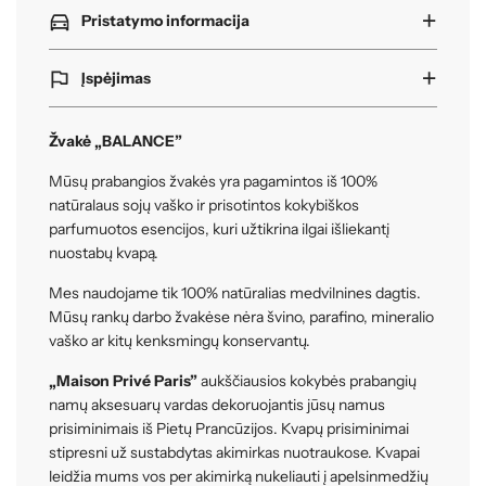
Pristatymo informacija
Įspėjimas
Žvakė „
BALANCE
”
Mūsų prabangios žvakės yra pagamintos iš 100%
natūralaus sojų vaško ir prisotintos kokybiškos
parfumuotos esencijos, kuri užtikrina ilgai išliekantį
nuostabų kvapą.
Mes naudojame tik 100% natūralias medvilnines dagtis.
Mūsų rankų darbo žvakėse nėra švino, parafino, mineralio
vaško ar kitų kenksmingų konservantų.
„Maison Privé Paris”
aukščiausios kokybės prabangių
namų aksesuarų vardas dekoruojantis jūsų namus
prisiminimais iš Pietų Prancūzijos. Kvapų prisiminimai
stipresni už sustabdytas akimirkas nuotraukose. Kvapai
leidžia mums vos per akimirką nukeliauti į apelsinmedžių