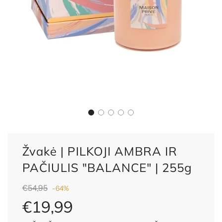
Žvakė | PILKOJI AMBRA IR
PAČIULIS "BALANCE" | 255g
Nuolaida
Reguliari
€54,95
-
64%
kaina
€19,99