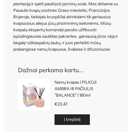
plantaciją ir spėti pasiklysti jazminų sode. Mes dirbame su
Pasaulio kvapų sostinės Graso miestelio, Prancūzijos
Rivjeroje, tiekėjais kruopščiai atrinkdami tik geriausius
kvapiuosius aliejus jūsų prisiminimų kelionėms. Mūsų
kvepalų ekspertų komandai pavyko užfiksuoti
įspūdingiausias saulėtas pakrantes, gaiviausią jūros vėją ir
begalę ryškiaspalvių laukų, ir juos perteikti mūsų
prabangiose namų kvapuose, žvakėse ir difuzoriuose.
Dažnai perkama kartu...