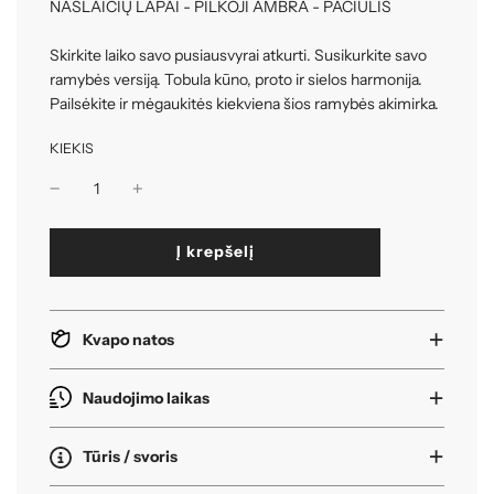
NAŠLAIČIŲ LAPAI - PILKOJI AMBRA - PAČIULIS
Skirkite laiko savo pusiausvyrai atkurti. Susikurkite savo
ramybės versiją. Tobula kūno, proto ir sielos harmonija.
Pailsėkite ir mėgaukitės kiekviena šios ramybės akimirka.
KIEKIS
k
Į krepšelį
r
a
u
n
Kvapo natos
a
s
i
Naudojimo laikas
.
.
Tūris / svoris
.