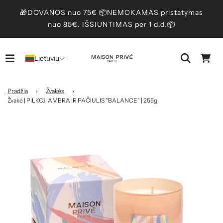
🎁DOVANOS nuo 75€ 📦NEMOKAMAS pristatymas
nuo 85€. IŠSIUNTIMAS per 1 d.d.📦
Lietuvių
Pradžia
›
Žvakės
›
Žvakė | PILKOJI AMBRA IR PAČIULIS "BALANCE" | 255g