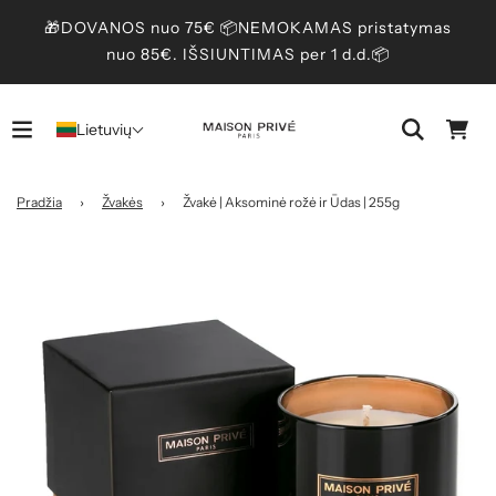
🎁DOVANOS nuo 75€ 📦NEMOKAMAS pristatymas
nuo 85€. IŠSIUNTIMAS per 1 d.d.📦
Lietuvių
Pradžia
›
Žvakės
›
Žvakė | Aksominė rožė ir Ūdas | 255g