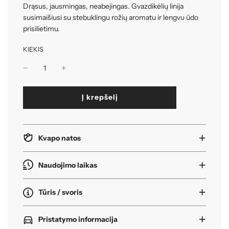
Drąsus, jausmingas, neabejingas. Gvazdikėlių linija
susimaišiusi su stebuklingu rožių aromatu ir lengvu ūdo
prisilietimu.
KIEKIS
k
Į krepšelį
r
a
u
n
Kvapo natos
a
s
i
Naudojimo laikas
.
.
Tūris / svoris
.
Pristatymo informacija