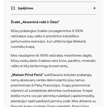
Įspėjimas
Žvakė „Aksominė rožė ir Ūdas”
Mūsų prabangios žvakės yra pagamintos iš 100%
natūralaus sojų vaško ir prisotintos kokybiškos
parfumuotos esencijos, kuri užtikrina ilgai išliekantį
nuostabų kvapą.
Mes naudojame tik 100% natūralias medvilnines dagtis.
Mūsų rankų darbo žvakėse nėra švino, parafino, mineralio
vaško ar kitų kenksmingų konservantų.
„Maison Privé Paris”
aukščiausios kokybės prabangių
namų aksesuarų vardas dekoruojantis jūsų namus
prisiminimais iš Pietų Prancūzijos. Kvapų prisiminimai
stipresni už sustabdytas akimirkas nuotraukose. Kvapai
leidžia mums vos per akimirką nukeliauti į apelsinmedžių
plantaciją ir spėti pasiklysti jazminų sode. Mes dirbame su
Pasaulio kvapų sostinės Graso miestelio, Prancūzijos