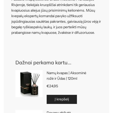
Rivjeroje, tiekėjais kruopščiai atrinkdami tik geriausius
kvapiuosius aliejus jūsų prisiminimų kelionėms. Mūsų
kvepalų ekspertų komandai pavyko užfiksuoti
įspūdingiausias saulėtas pakrantes, gaiviausią jūros vėją ir
begalę ryškiaspalvių laukų, ir juos perteikti mūsų
prabangiose namų kvapuose, žvakėse ir difuzoriuose.
Dažnai perkama kartu...