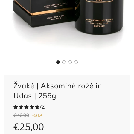
Žvakė | Aksominė rožė ir
Ūdas | 255g
(2)
Nuolaida
Reguliari
€49,99
-
50%
kaina
€25,00