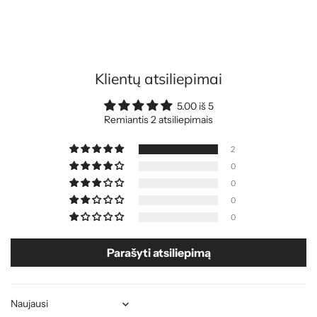
Klientų atsiliepimai
5.00 iš 5
Remiantis 2 atsiliepimais
2
0
0
0
0
Parašyti atsiliepimą
Sort by