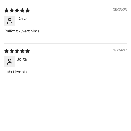
05/03/23
Daiva
Paliko tik įvertinimą
18/09/22
Jolita
Labai kvepia