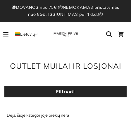
🎁DOVANOS nuo 75€ 📦NEMOKAMAS pristatymas
nuo 85€. IŠSIUNTIMAS per 1 d.d.📦
Lietuvių
OUTLET MUILAI IR LOSJONAI
Filtruoti
Deja, šioje kategorijoje prekių nėra