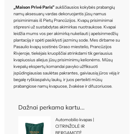
„Maison Privé Paris”
aukščiausios kokybės prabangių
namų aksesuarų vardas dekoruojantis jūsų namus
prisiminimais iš Pietų Prancūzijos. Kvapų prisiminimai
stipresni už sustabdytas akimirkas nuotraukose. Kvapai
leidžia mums vos per akimirką nukeliauti į apelsinmedžių
plantaciją ir spėti pasiklysti jazminų sode. Mes dirbame su
Pasaulio kvapų sostinės Graso miestelio, Prancūzijos
Rivjeroje, tiekėjais kruopščiai atrinkdami tik geriausius
kvapiuosius aliejus jūsų prisiminimų kelionėms. Mūsų
kvepalų ekspertų komandai pavyko užfiksuoti
įspūdingiausias saulėtas pakrantes, gaiviausią jūros vėją ir
begalę ryškiaspalvių laukų, ir juos perteikti mūsų
prabangiose namų kvapuose, žvakėse ir difuzoriuose.
Dažnai perkama kartu...