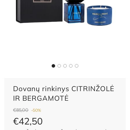
Dovanų rinkinys CITRINŽOLĖ
IR BERGAMOTĖ
Nuolaida
Reguliari
€85,00
-
50%
kaina
€42,50