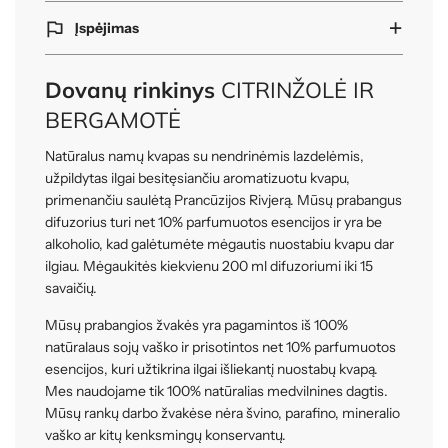
Įspėjimas
Dovanų rinkinys
CITRINŽOLĖ IR
BERGAMOTĖ
Natūralus namų kvapas su nendrinėmis lazdelėmis,
užpildytas ilgai besitęsiančiu aromatizuotu kvapu,
primenančiu saulėtą Prancūzijos Rivjerą. Mūsų prabangus
difuzorius turi net 10% parfumuotos esencijos ir yra be
alkoholio, kad galėtumėte mėgautis nuostabiu kvapu dar
ilgiau. Mėgaukitės kiekvienu 200 ml difuzoriumi iki 15
savaičių.
Mūsų prabangios žvakės yra pagamintos iš 100%
natūralaus sojų vaško ir prisotintos net 10% parfumuotos
esencijos, kuri užtikrina ilgai išliekantį nuostabų kvapą.
Mes naudojame tik 100% natūralias medvilnines dagtis.
Mūsų rankų darbo žvakėse nėra švino, parafino, mineralio
vaško ar kitų kenksmingų konservantų.