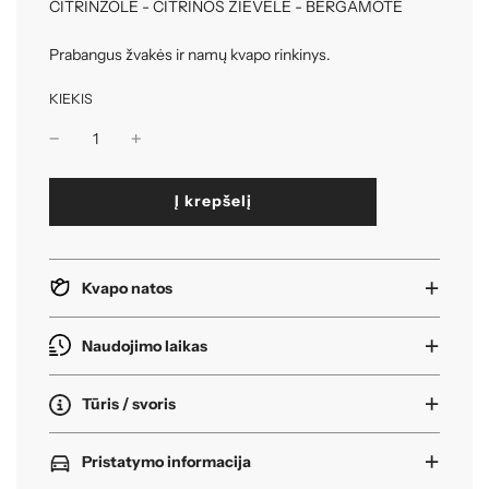
CITRINŽOLĖ - CITRINOS ŽIEVELĖ - BERGAMOTĖ
Prabangus žvakės ir namų kvapo rinkinys.
KIEKIS
k
Į krepšelį
r
a
u
n
Kvapo natos
a
s
i
Naudojimo laikas
.
.
Tūris / svoris
.
Pristatymo informacija