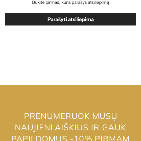
Būkite pirmas, kuris parašys atsiliepimą
Parašyti atsiliepimą
PRENUMERUOK MŪSŲ
NAUJIENLAIŠKIUS IR GAUK
PAPILDOMUS -10% PIRMAM