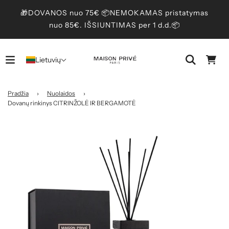
🎁DOVANOS nuo 75€ 📦NEMOKAMAS pristatymas
nuo 85€. IŠSIUNTIMAS per 1 d.d.📦
Lietuvių
Pradžia
›
Nuolaidos
›
Dovanų rinkinys CITRINŽOLĖ IR BERGAMOTĖ