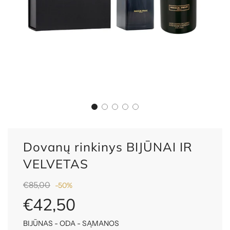
Dovanų rinkinys BIJŪNAI IR
VELVETAS
Nuolaida
Reguliari
€85,00
-
50%
kaina
€42,50
BIJŪNAS - ODA - SĄMANOS