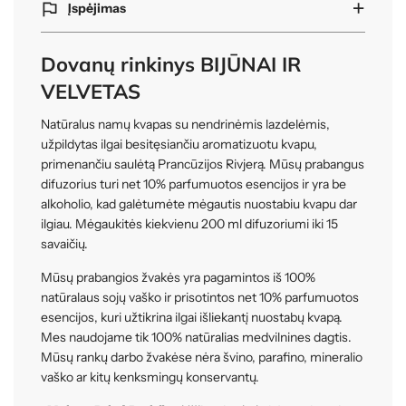
Įspėjimas
Dovanų rinkinys BIJŪNAI IR
VELVETAS
Natūralus namų kvapas su nendrinėmis lazdelėmis,
užpildytas ilgai besitęsiančiu aromatizuotu kvapu,
primenančiu saulėtą Prancūzijos Rivjerą. Mūsų prabangus
difuzorius turi net 10% parfumuotos esencijos ir yra be
alkoholio, kad galėtumėte mėgautis nuostabiu kvapu dar
ilgiau. Mėgaukitės kiekvienu 200 ml difuzoriumi iki 15
savaičių.
Mūsų prabangios žvakės yra pagamintos iš 100%
natūralaus sojų vaško ir prisotintos net 10% parfumuotos
esencijos, kuri užtikrina ilgai išliekantį nuostabų kvapą.
Mes naudojame tik 100% natūralias medvilnines dagtis.
Mūsų rankų darbo žvakėse nėra švino, parafino, mineralio
vaško ar kitų kenksmingų konservantų.