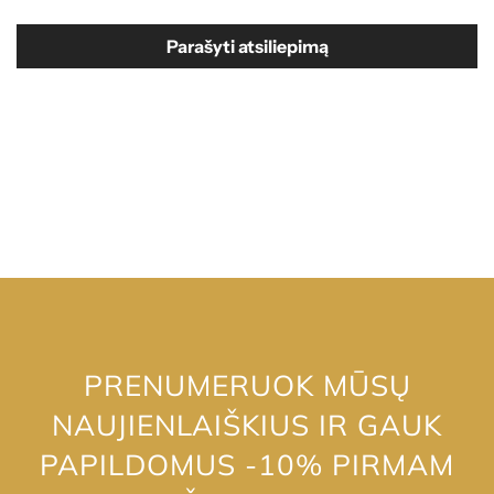
Parašyti atsiliepimą
PRENUMERUOK MŪSŲ
NAUJIENLAIŠKIUS IR GAUK
PAPILDOMUS -10% PIRMAM