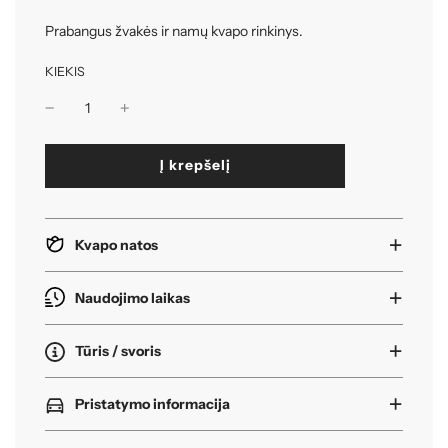
Prabangus žvakės ir namų kvapo rinkinys.
KIEKIS
k
Į krepšelį
r
a
u
n
Kvapo natos
a
s
i
Naudojimo laikas
.
.
Tūris / svoris
.
Pristatymo informacija