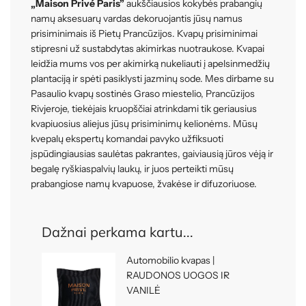
„Maison Privé Paris”
aukščiausios kokybės prabangių
namų aksesuarų vardas dekoruojantis jūsų namus
prisiminimais iš Pietų Prancūzijos. Kvapų prisiminimai
stipresni už sustabdytas akimirkas nuotraukose. Kvapai
leidžia mums vos per akimirką nukeliauti į apelsinmedžių
plantaciją ir spėti pasiklysti jazminų sode. Mes dirbame su
Pasaulio kvapų sostinės Graso miestelio, Prancūzijos
Rivjeroje, tiekėjais kruopščiai atrinkdami tik geriausius
kvapiuosius aliejus jūsų prisiminimų kelionėms. Mūsų
kvepalų ekspertų komandai pavyko užfiksuoti
įspūdingiausias saulėtas pakrantes, gaiviausią jūros vėją ir
begalę ryškiaspalvių laukų, ir juos perteikti mūsų
prabangiose namų kvapuose, žvakėse ir difuzoriuose.
Dažnai perkama kartu...