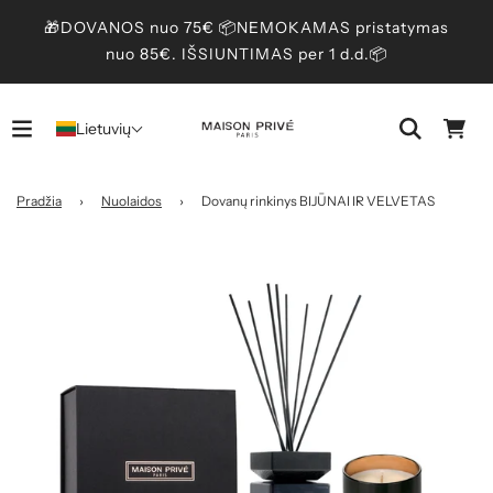
🎁DOVANOS nuo 75€ 📦NEMOKAMAS pristatymas
nuo 85€. IŠSIUNTIMAS per 1 d.d.📦
Lietuvių
Pradžia
›
Nuolaidos
›
Dovanų rinkinys BIJŪNAI IR VELVETAS