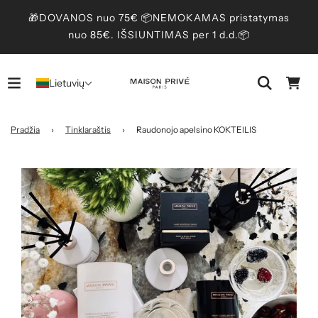
🎁DOVANOS nuo 75€ 📦NEMOKAMAS pristatymas
nuo 85€. IŠSIUNTIMAS per 1 d.d.📦
Lietuvių
Pradžia
›
Tinklaraštis
›
Raudonojo apelsino KOKTEILIS