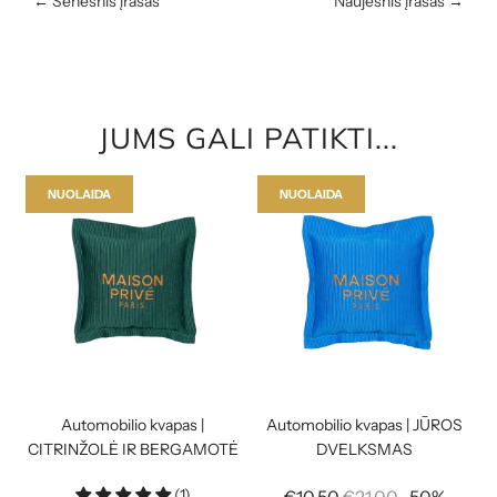
←
Senesnis įrašas
Naujesnis įrašas
→
JUMS GALI PATIKTI...
NUOLAIDA
NUOLAIDA
Automobilio kvapas |
Automobilio kvapas | JŪROS
CITRINŽOLĖ IR BERGAMOTĖ
DVELKSMAS
(1)
Reguliari