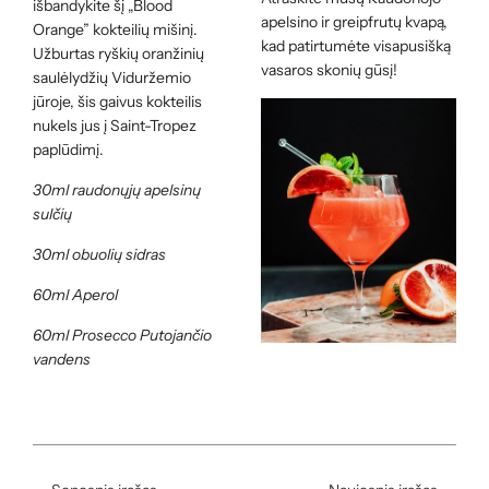
išbandykite šį „Blood
apelsino ir greipfrutų kvapą,
Orange” kokteilių mišinį.
kad patirtumėte visapusišką
Užburtas ryškių oranžinių
vasaros skonių gūsį!
saulėlydžių Viduržemio
jūroje, šis gaivus kokteilis
nukels jus į Saint-Tropez
paplūdimį.
30ml raudonųjų apelsinų
sulčių
30ml obuolių sidras
60ml Aperol
60ml Prosecco Putojančio
vandens