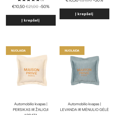
€10,50
€21,00
-50%
Reguliari
kaina
€10,50
€21,00
-50%
kaina
Į krepšelį
Į krepšelį
NUOLAIDA
NUOLAIDA
Automobilio kvapas |
Automobilio kvapas |
PERSIKAS IR ŽALIOJI
LEVANDA IR MĖNULIO GĖLĖ