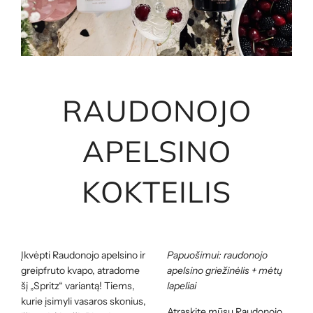
RAUDONOJO
APELSINO
KOKTEILIS
Įkvėpti Raudonojo apelsino ir
Papuošimui: raudonojo
greipfruto kvapo, atradome
apelsino griežinėlis + mėtų
šį „Spritz“ variantą! Tiems,
lapeliai
kurie įsimyli vasaros skonius,
Atraskite mūsų Raudonojo