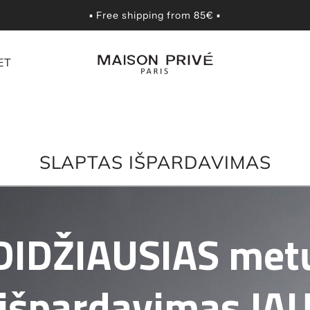
▪️ Free shipping from 85€ ▪️
ET
SLAPTAS IŠPARDAVIMAS