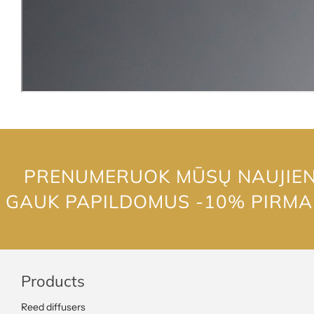
PRENUMERUOK MŪSŲ NAUJIENL
GAUK PAPILDOMUS -10% PIRM
Products
Reed diffusers